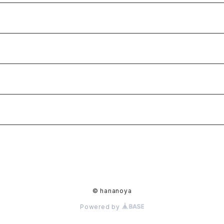
© hananoya
Powered by